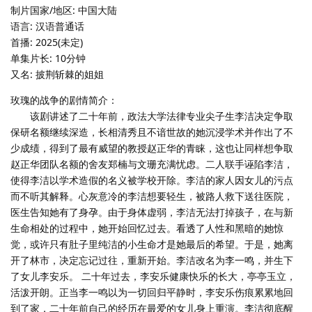
制片国家/地区: 中国大陆
语言: 汉语普通话
首播: 2025(未定)
单集片长: 10分钟
又名: 披荆斩棘的姐姐
玫瑰的战争的剧情简介：
该剧讲述了二十年前，政法大学法律专业尖子生李洁决定争取
保研名额继续深造，长相清秀且不谙世故的她沉浸学术并作出了不
少成绩，得到了最有威望的教授赵正华的青睐，这也让同样想争取
赵正华团队名额的舍友郑楠与文珊充满忧虑。二人联手诬陷李洁，
使得李洁以学术造假的名义被学校开除。李洁的家人因女儿的污点
而不听其解释。心灰意冷的李洁想要轻生，被路人救下送往医院，
医生告知她有了身孕。由于身体虚弱，李洁无法打掉孩子，在与新
生命相处的过程中，她开始回忆过去。看透了人性和黑暗的她惊
觉，或许只有肚子里纯洁的小生命才是她最后的希望。于是，她离
开了林市，决定忘记过往，重新开始。李洁改名为李一鸣，并生下
了女儿李安乐。 二十年过去，李安乐健康快乐的长大，亭亭玉立，
活泼开朗。正当李一鸣以为一切回归平静时，李安乐伤痕累累地回
到了家，二十年前自己的经历在最爱的女儿身上重演。李洁彻底醒