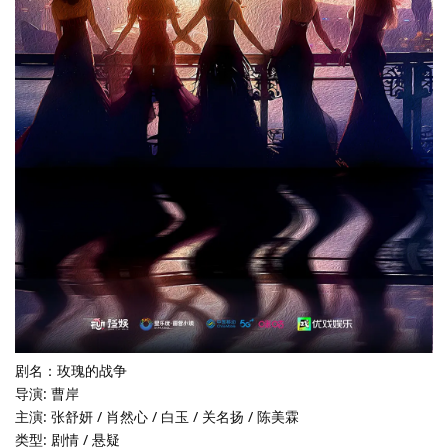
剧名：玫瑰的战争
导演: 曹岸
主演: 张舒妍 / 肖然心 / 白玉 / 关名扬 / 陈美霖
类型: 剧情 / 悬疑