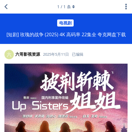
1
/
1
条
电视剧
[短剧] 玫瑰的战争 (2025) 4K 高码率 22集全 夸克网盘下载
六哥影视资源
六
2025年5月11日
已编辑