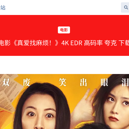
网站
电影
电影《真爱找麻烦！》4K EDR 高码率 夸克 下