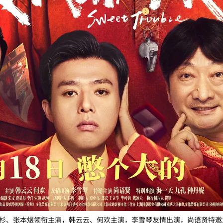
杉、张本煜领衔主演，韩云云、何欢主演，李雪琴友情出演，尚语贤特邀