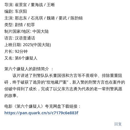
导演: 崔景宣 / 董海战 / 王晰
编剧: 车庆阳
主演: 那志东 / 石兆琪 / 魏璐 / 要武 / 陈韵锦
类型: 剧情 / 犯罪
制片国家/地区: 中国大陆
语言: 汉语普通话
上映日期: 2025(中国大陆)
片长: 92分钟
又名: 第6个嫌疑人
第六个嫌疑人的剧情简介 ：
该片讲述了刑警队队长董国强和方言等不畏艰辛、排除重重阻
碍，终于破获了诡异的“坟地藏尸案”，新入警的刑警方言也在案件的
侦破中得到了成长，完成了以父亲方志勇为代表的老一辈刑警夙愿
的故事。
电影《第六个嫌疑人》夸克网盘下载链接：
https://pan.quark.cn/s/c7179c6e883f
回复