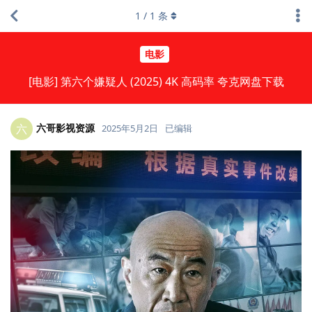
1
/
1
条
电影
[电影] 第六个嫌疑人 (2025) 4K 高码率 夸克网盘下载
六哥影视资源
六
2025年5月2日
已编辑