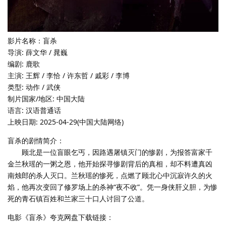
影片名称：盲杀
导演: 薛文华 / 晁巍
编剧: 鹿歌
主演: 王辉 / 李恰 / 许东哲 / 戚彩 / 李博
类型: 动作 / 武侠
制片国家/地区: 中国大陆
语言: 汉语普通话
上映日期: 2025-04-29(中国大陆网络)
盲杀的剧情简介：
顾北是一位盲眼乞丐，因路遇屠镇灭门的惨剧，为报答富家千
金兰秋瑶的一粥之恩，他开始探寻惨剧背后的真相，却不料遭真凶
南烛郎的杀人灭口。兰秋瑶的惨死，点燃了顾北心中沉寂许久的火
焰，他再次变回了修罗场上的杀神“夜不收”。凭一身侠肝义胆，为惨
死的青石镇百姓和兰家三十口人讨回了公道。
电影《盲杀》夸克网盘下载链接：