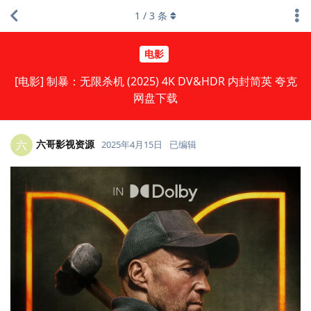
1
/
3
条
电影
[电影] 制暴：无限杀机 (2025) 4K DV&HDR 内封简英 夸克
网盘下载
六哥影视资源
六
2025年4月15日
已编辑