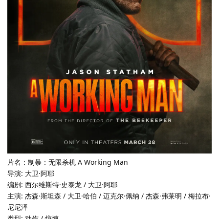
片名：制暴：无限杀机 A Working Man
导演: 大卫·阿耶
编剧: 西尔维斯特·史泰龙 / 大卫·阿耶
主演: 杰森·斯坦森 / 大卫·哈伯 / 迈克尔·佩纳 / 杰森·弗莱明 / 梅拉布·
尼尼泽
类型: 动作 / 惊悚