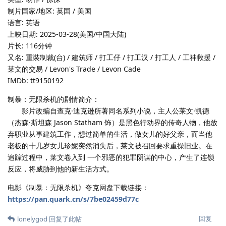
制片国家/地区: 英国 / 美国
语言: 英语
上映日期: 2025-03-28(美国/中国大陆)
片长: 116分钟
又名: 重裝制裁(台) / 建筑师 / 打工仔 / 打工汉 / 打工人 / 工神救援 /
莱文的交易 / Levon's Trade / Levon Cade
IMDb: tt9150192
制暴：无限杀机的剧情简介：
影片改编自查克·迪克逊所著同名系列小说，主人公莱文·凯德
（杰森·斯坦森 Jason Statham 饰）是黑色行动界的传奇人物，他放
弃职业从事建筑工作，想过简单的生活，做女儿的好父亲，而当他
老板的十几岁女儿珍妮突然消失后，莱文被召回要求重操旧业。在
追踪过程中，莱文卷入到 一个邪恶的犯罪阴谋的中心，产生了连锁
反应，将威胁到他的新生活方式。
电影《制暴：无限杀机》夸克网盘下载链接：
https://pan.quark.cn/s/7be02459d77c
回复
lonelygod
回复了此帖