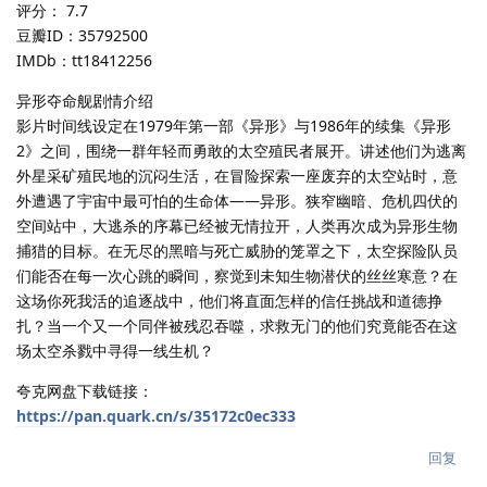
评分： 7.7
豆瓣ID：35792500
IMDb：tt18412256
异形夺命舰剧情介绍
影片时间线设定在1979年第一部《异形》与1986年的续集《异形
2》之间，围绕一群年轻而勇敢的太空殖民者展开。讲述他们为逃离
外星采矿殖民地的沉闷生活，在冒险探索一座废弃的太空站时，意
外遭遇了宇宙中最可怕的生命体——异形。狭窄幽暗、危机四伏的
空间站中，大逃杀的序幕已经被无情拉开，人类再次成为异形生物
捕猎的目标。在无尽的黑暗与死亡威胁的笼罩之下，太空探险队员
们能否在每一次心跳的瞬间，察觉到未知生物潜伏的丝丝寒意？在
这场你死我活的追逐战中，他们将直面怎样的信任挑战和道德挣
扎？当一个又一个同伴被残忍吞噬，求救无门的他们究竟能否在这
场太空杀戮中寻得一线生机？
夸克网盘下载链接：
https://pan.quark.cn/s/35172c0ec333
回复