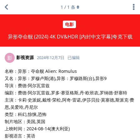
1
/
1
条
电影
异形夺命舰 (2024) 4K DV&HDR [内封中文字幕]夸克下载
影视资源
影
2024年12月7日
已编辑
名称：异形：夺命舰 Alien: Romulus
又名：异形：罗穆卢斯(港),异形：罗穆路斯(台),异形9
导演：费德·阿尔瓦雷兹
编剧：费德·阿尔瓦雷兹,罗多·赛亚格斯,丹·欧班农,罗纳德·舒塞特
主演：卡莉·史派妮,戴维·荣松,阿奇·雷诺,伊莎贝拉·莫塞德,斯派克·费
恩,吴爱玲,丹尼尔
类型：科幻,惊悚,恐怖
制片地区：美国,英国
上映时间：2024-08-14(澳大利亚)
影视语言：英语