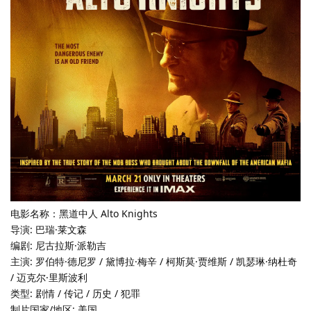
电影名称：黑道中人 Alto Knights
导演: 巴瑞·莱文森
编剧: 尼古拉斯·派勒吉
主演: 罗伯特·德尼罗 / 黛博拉·梅辛 / 柯斯莫·贾维斯 / 凯瑟琳·纳杜奇
/ 迈克尔·里斯波利
类型: 剧情 / 传记 / 历史 / 犯罪
制片国家/地区: 美国