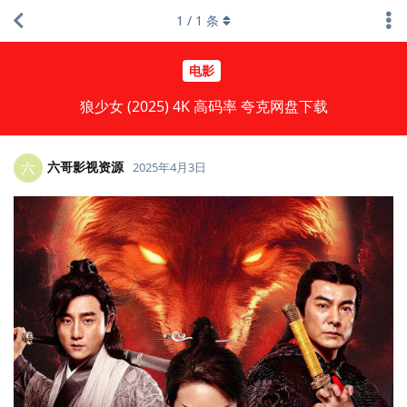
1
/
1
条
电影
狼少女 (2025) 4K 高码率 夸克网盘下载
六哥影视资源
六
2025年4月3日