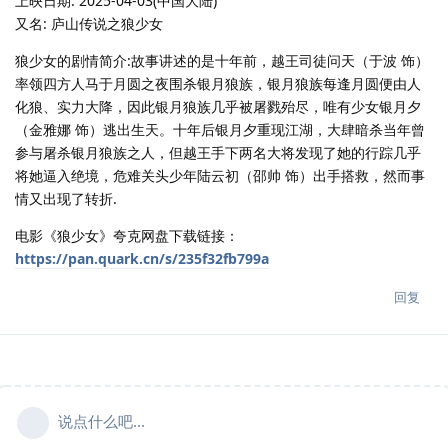
上映日期: 2025-04-03(中国大陆)
又名: 庐山传说之狼少女
狼少女的剧情简介:故事讲述的是十年前，越王司徒问天（于波 饰）
率领四方人马于月圆之夜围杀银月狼族，银月狼族每逢月圆便由人
化狼、实力大降，因此银月狼族几乎被屠戮殆尽，唯有少女银月夕
（金雅娜 饰）逃出生天。十年后银月夕重现江湖，大肆暗杀当年曾
参与屠杀银月狼族之人，但越王手下两名大将发现了她的行踪几乎
将她逼入绝境，危难关头少年陆云初（邵帅 饰）出手搭救，然而事
情又出现了转折.
电影《狼少女》夸克网盘下载链接：
https://pan.quark.cn/s/235f32fb799a
回复
说点什么吧...