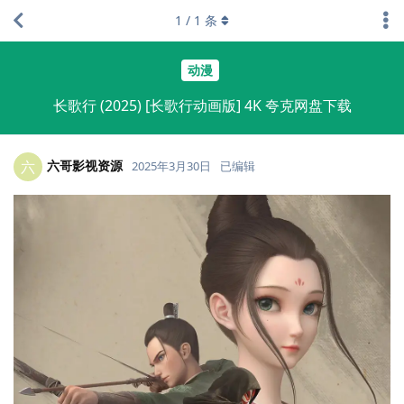
1
/
1
条
动漫
长歌行 (2025) [长歌行动画版] 4K 夸克网盘下载
六哥影视资源
六
2025年3月30日
已编辑