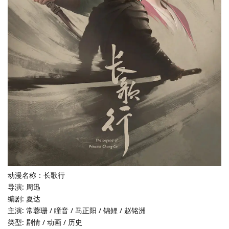
动漫名称：长歌行
导演: 周迅
编剧: 夏达
主演: 常蓉珊 / 瞳音 / 马正阳 / 锦鲤 / 赵铭洲
类型: 剧情 / 动画 / 历史