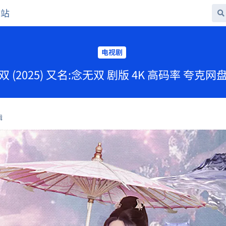
网站
电视剧
双 (2025) 又名:念无双 剧版 4K 高码率 夸克网
辑