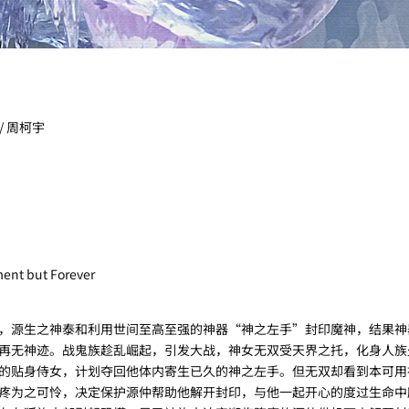
 / 周柯宇
t but Forever
，源生之神泰和利用世间至高至强的神器“神之左手”封印魔神，结果神
再无神迹。战鬼族趁乱崛起，引发大战，神女无双受天界之托，化身人族
的贴身侍女，计划夺回他体内寄生已久的神之左手。但无双却看到本可用
疼为之可怜，决定保护源仲帮助他解开封印，与他一起开心的度过生命中