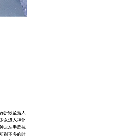
器折毁坠落人
少女进入神仆
神之左手反抗
所剩不多的时