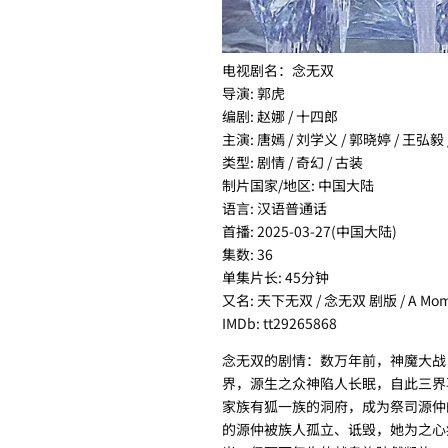
电视剧名：念无双
导演: 郭虎
编剧: 赵娜 / 十四郎
主演: 唐嫣 / 刘学义 / 郭晓婷 / 王弘毅
类型: 剧情 / 奇幻 / 古装
制片国家/地区: 中国大陆
语言: 汉语普通话
首播: 2025-03-27(中国大陆)
集数: 36
单集片长: 45分钟
又名: 天下无双 / 念无双 剧版 / A Momen
IMDb: tt29265868
念无双的剧情：数万年前，神魔大战
界，源生之众神陷人长眠，自此三界
家族有狐一族的洞府，成为祭司源仲
的源仲被族人孤立、诋毁，她为之心